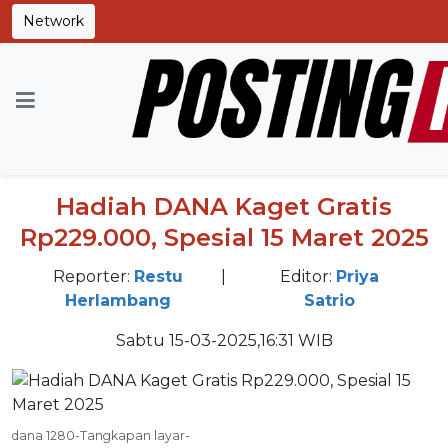
Network
Home
Tips & Trik
Hadiah DANA Kaget Gratis
Rp229.000, Spesial 15 Maret 2025
Reporter:
Restu
|
Editor:
Priya
Herlambang
Satrio
Sabtu 15-03-2025,16:31 WIB
dana 1280-Tangkapan layar-