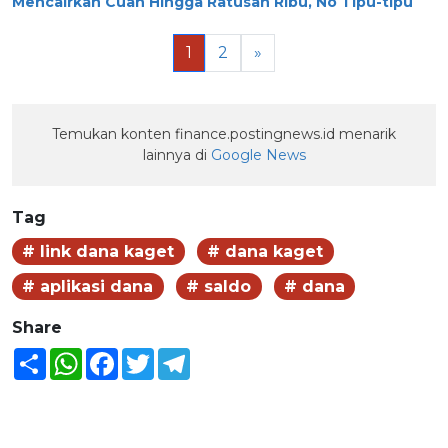
Mencairkan Cuan Hingga Ratusan Ribu, No Tipu-tipu
1
2
»
Temukan konten finance.postingnews.id menarik
lainnya di
Google News
Tag
# link dana kaget
# dana kaget
# aplikasi dana
# saldo
# dana
Share
Share
WhatsApp
Facebook
Twitter
Telegram
BERITA LAINNYA