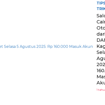
TIP
TRI
Sal
Cai
Ot
dar
DA
Ka
Sel
Ag
202
160
Ma
Ak
1 tah