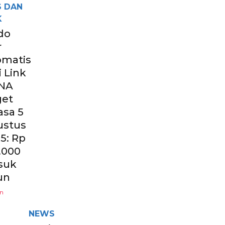
S DAN
K
do
r
omatis
i Link
NA
get
asa 5
ustus
5: Rp
.000
suk
un
un
NEWS