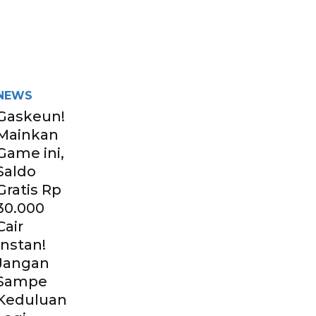
NEWS
Gaskeun!
Mainkan
Game ini,
Saldo
Gratis Rp
30.000
Cair
Instan!
Jangan
Sampe
Keduluan