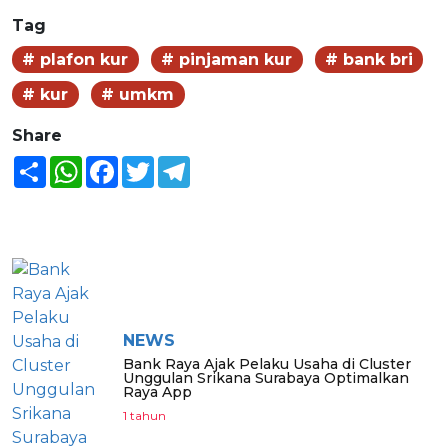
Tag
# plafon kur
# pinjaman kur
# bank bri
# kur
# umkm
Share
Share
WhatsApp
Facebook
Twitter
Telegram
BERITA LAINNYA
NEWS
Bank Raya Ajak Pelaku Usaha di Cluster
Unggulan Srikana Surabaya Optimalkan
Raya App
1 tahun