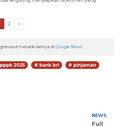
 bisa langsung menyiapkan dokumen yang
1
2
»
gnews.id menarik lainnya di
Google News
 pppk 2025
# bank bri
# pinjaman
egram
NEWS
Full