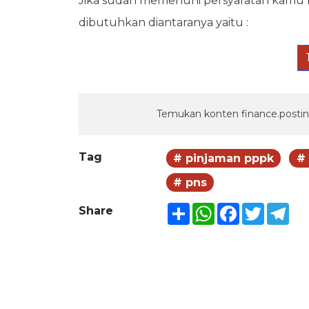
Jika sudah memenuhi persyaratan kamu
dibutuhkan diantaranya yaitu :
Temukan konten finance.postin
Tag
# pinjaman pppk
#
# pns
Share
WhatsApp
Facebook
Twitter
Tel
Share
BERITA LAINNYA