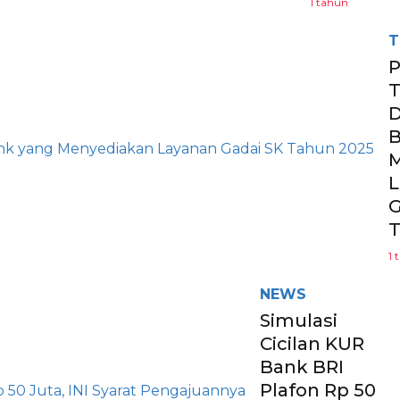
1 tahun
T
P
T
D
B
M
L
G
T
1 
NEWS
Simulasi
Cicilan KUR
Bank BRI
Plafon Rp 50