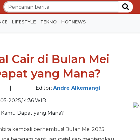
NCE
LIFESTYLE
TEKNO
HOTNEWS
BE
l Cair di Bulan Mei
BE
Dapat yang Mana?
|
Editor:
Andre Alkemangi
-05-2025,14:36 WIB
bira kembali berhembus! Bulan Mei 2025
upa beragam bantuan sosial siap menjangkau