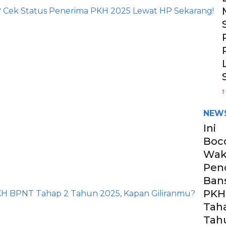
1
NEW
Ini
Boc
Wak
Pen
Ban
PKH
Tah
Tah