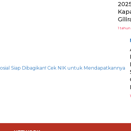
2025
Kap
Gili
1 tahun