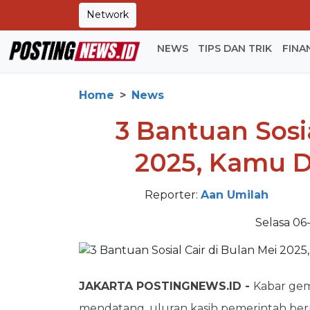
Network
NEWS
TIPS DAN TRIK
FINA
Home
News
3 Bantuan Sosia
2025, Kamu 
Reporter:
Aan Umilah
Selasa 06
JAKARTA POSTINGNEWS.ID -
Kabar gem
mendatang, uluran kasih pemerintah ber