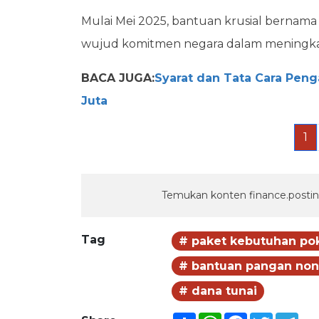
Mulai Mei 2025, bantuan krusial bernama 
wujud komitmen negara dalam meningkat
BACA JUGA:
Syarat dan Tata Cara Peng
Juta
1
Temukan konten finance.postin
Tag
# paket kebutuhan po
# bantuan pangan non
# dana tunai
Share
WhatsApp
Facebook
Twitter
Tel