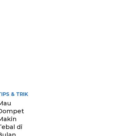
TIPS & TRIK
Mau
Dompet
Makin
Tebal di
Bulan