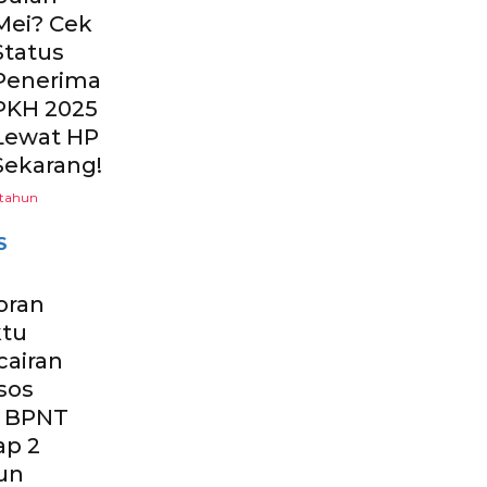
Mei? Cek
Status
Penerima
PKH 2025
Lewat HP
Sekarang!
 tahun
S
oran
tu
cairan
sos
 BPNT
ap 2
un