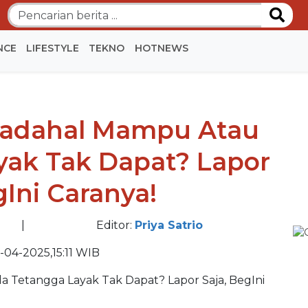
NCE
LIFESTYLE
TEKNO
HOTNEWS
BE
Padahal Mampu Atau
BE
yak Tak Dapat? Lapor
gIni Caranya!
|
Editor:
Priya Satrio
-04-2025,15:11 WIB