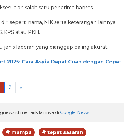
ksesuaian salah satu penerima bansos.
diri seperti nama, NIK serta keterangan lainnya
S, KPS atau PKH.
jenis laporan yang dianggap paling akurat.
t 2025: Cara Asyik Dapat Cuan dengan Cepat
1
2
»
gnews.id menarik lainnya di
Google News
# mampu
# tepat sasaran