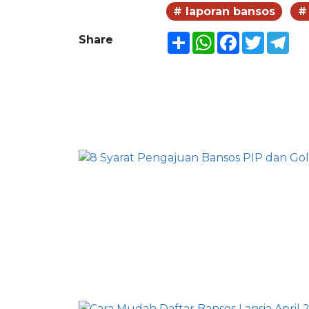
# laporan bansos
#
Share
WhatsApp
Facebook
Twitter
Tel
Share
BERITA LAINNYA