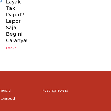
Layak
Tak
Dapat?
Lapor
Saja,
BegIni
Caranya!
1 tahun
ers.id
Postingnews.id
torace.id