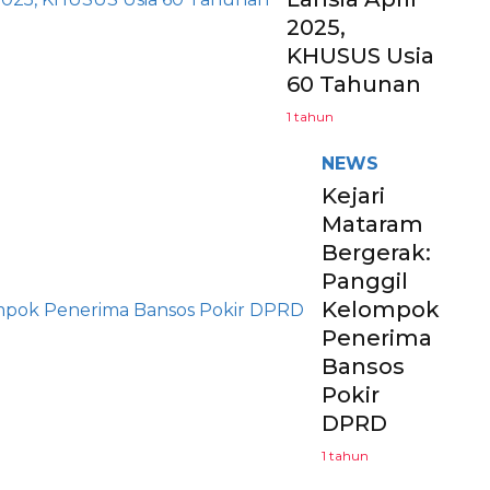
2025,
KHUSUS Usia
60 Tahunan
1 tahun
NEWS
Kejari
Mataram
Bergerak:
Panggil
Kelompok
Penerima
Bansos
Pokir
DPRD
1 tahun