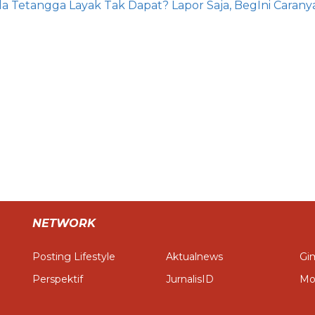
NETWORK
Posting Lifestyle
Aktualnews
Gim
Perspektif
JurnalisID
Mo